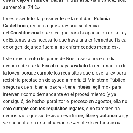
que la dejó en silla de ruedas. Y, tras éste, «la invalidez solo
aumentó al 74 %».
En este sentido, la presidente de la entidad,
Polonia
Castellanos
, recuerda que «hay una sentencia
del
Constitucional
que dice que para la aplicación de la Ley
de Eutanasia es necesario que haya una enfermedad física
de origen, dejando fuera a las enfermedades mentales».
Este movimiento del padre de Noelia se conoce un día
después de que la
Fiscalía
haya
avalado
la reclamación de
la joven, porque cumple los requisitos que prevé la ley para
recibir la prestación de ayuda a morir. El Ministerio Público
asegura que si bien el padre «tiene interés legítimo» para
intervenir como demandante en el procedimiento (y ya
consiguió, de hecho, paralizar el proceso en agosto), ella no
solo
cumple con los requisitos legales
, sino también ha
demostrado que su decisión es «
firme, libre y autónoma
», y
se encuentra en una situación de «contexto eutanásico».