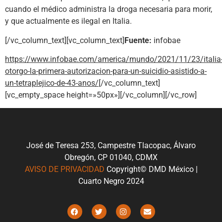
cuando el médico administra la droga necesaria para morir,
y que actualmente es ilegal en Italia.
[/vc_column_text][vc_column_text]
Fuente:
infobae
https://www.infobae.com/america/mundo/2021/11/23/italia
otorgo-la-primera-autorizacion-para-un-suicidio-asistido-a-
un-tetraplejico-de-43-anos/
[/vc_column_text]
[vc_empty_space height=»50px»][/vc_column][/vc_row]
José de Teresa 253, Campestre Tlacopac, Álvaro
Obregón, CP 01040, CDMX
AVISO DE PRIVACIDAD
Copyright© DMD México |
Cuarto Negro 2024