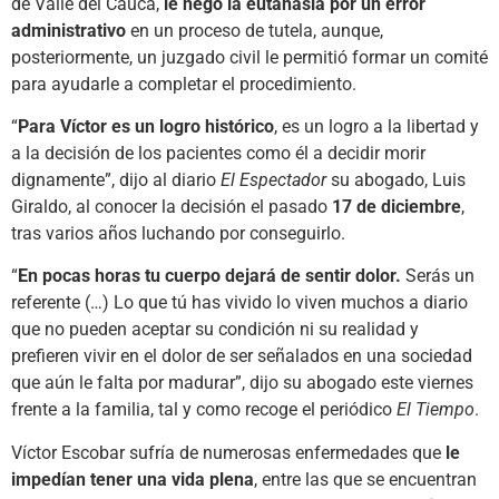
de Valle del Cauca,
le negó la eutanasia por un error
administrativo
en un proceso de tutela, aunque,
posteriormente, un juzgado civil le permitió formar un comité
para ayudarle a completar el procedimiento.
“
Para Víctor es un logro histórico
, es un logro a la libertad y
a la decisión de los pacientes como él a decidir morir
dignamente”, dijo al diario
El Espectador
su abogado, Luis
Giraldo, al conocer la decisión el pasado
17 de diciembre
,
tras varios años luchando por conseguirlo.
“
En pocas horas tu cuerpo dejará de sentir dolor.
Serás un
referente (…) Lo que tú has vivido lo viven muchos a diario
que no pueden aceptar su condición ni su realidad y
prefieren vivir en el dolor de ser señalados en una sociedad
que aún le falta por madurar”, dijo su abogado este viernes
frente a la familia, tal y como recoge el periódico
El Tiempo
.
Víctor Escobar sufría de numerosas enfermedades que
le
impedían tener una vida plena
, entre las que se encuentran