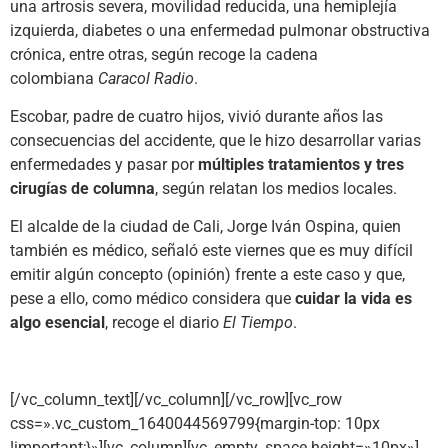
una artrosis severa, movilidad reducida, una hemiplejía
izquierda, diabetes o una enfermedad pulmonar obstructiva
crónica, entre otras, según recoge la cadena
colombiana
Caracol Radio
.
Escobar, padre de cuatro hijos, vivió durante años las
consecuencias del accidente, que le hizo desarrollar varias
enfermedades y pasar por
múltiples tratamientos y tres
cirugías de columna
, según relatan los medios locales.
El alcalde de la ciudad de Cali, Jorge Iván Ospina, quien
también es médico, señaló este viernes que es muy difícil
emitir algún concepto (opinión) frente a este caso y que,
pese a ello, como médico considera que
cuidar la vida es
algo esencial
, recoge el diario
El Tiempo
.
[/vc_column_text][/vc_column][/vc_row][vc_row
css=».vc_custom_1640044569799{margin-top: 10px
!important;}»][vc_column][vc_empty_space height=»10px»]