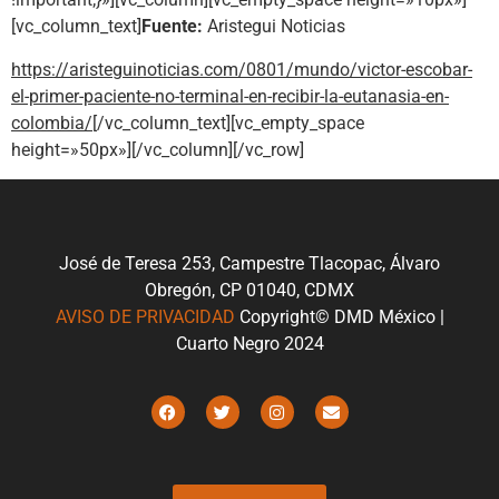
[vc_column_text]
Fuente:
Aristegui Noticias
https://aristeguinoticias.com/0801/mundo/victor-escobar-
el-primer-paciente-no-terminal-en-recibir-la-eutanasia-en-
colombia/
[/vc_column_text][vc_empty_space
height=»50px»][/vc_column][/vc_row]
José de Teresa 253, Campestre Tlacopac, Álvaro
Obregón, CP 01040, CDMX
AVISO DE PRIVACIDAD
Copyright© DMD México |
Cuarto Negro 2024