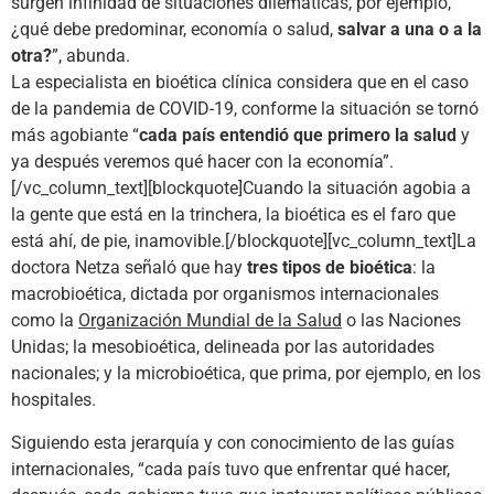
surgen infinidad de situaciones dilemáticas, por ejemplo,
¿qué debe predominar, economía o salud,
salvar a una o a la
otra?
”, abunda.
La especialista en bioética clínica considera que en el caso
de la pandemia de COVID-19, conforme la situación se tornó
más agobiante “
cada país entendió que primero la salud
y
ya después veremos qué hacer con la economía”.
[/vc_column_text][blockquote]Cuando la situación agobia a
la gente que está en la trinchera, la bioética es el faro que
está ahí, de pie, inamovible.[/blockquote][vc_column_text]La
doctora Netza señaló que hay
tres tipos de bioética
: la
macrobioética, dictada por organismos internacionales
como la
Organización Mundial de la Salud
o las Naciones
Unidas; la mesobioética, delineada por las autoridades
nacionales; y la microbioética, que prima, por ejemplo, en los
hospitales.
Siguiendo esta jerarquía y con conocimiento de las guías
internacionales, “cada país tuvo que enfrentar qué hacer,