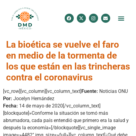
La bioética se vuelve el faro
en medio de la tormenta de
los que están en las trincheras
contra el coronavirus
[vc_row][vc_column][vc_column_text]
Fuente:
Noticias ONU
Por:
Jocelyn Hernández
Fecha:
14 de mayo de 2020[/vc_column_text]
[blockquote]»Conforme la situación se tornó más
abrumadora, cada país entendió que primero era la salud y
después la economía»[/blockquote][vc_single_image
image=»4482″ img_size=»full»][vc_column_text]
¿Qué debe