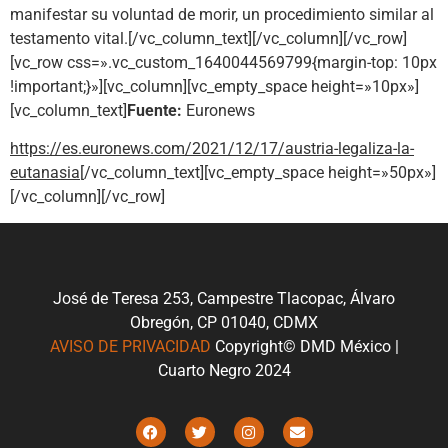
manifestar su voluntad de morir, un procedimiento similar al
testamento vital.[/vc_column_text][/vc_column][/vc_row]
[vc_row css=».vc_custom_1640044569799{margin-top: 10px
!important;}»][vc_column][vc_empty_space height=»10px»]
[vc_column_text]
Fuente:
Euronews
https://es.euronews.com/2021/12/17/austria-legaliza-la-
eutanasia
[/vc_column_text][vc_empty_space height=»50px»]
[/vc_column][/vc_row]
José de Teresa 253, Campestre Tlacopac, Álvaro
Obregón, CP 01040, CDMX
AVISO DE PRIVACIDAD
Copyright© DMD México |
Cuarto Negro 2024