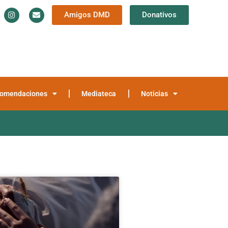
Amigos DMD
Donativos
Información y Documentación
Trayectoria
teca
Noticias
omendaciones
Mediateca
Noticias