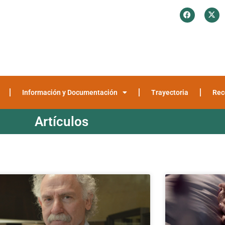
¿Quiénes somos?
Investigación y Encuestas
Recomendaciones
Media
Información y Documentación
Trayectoria
Rec
Artículos