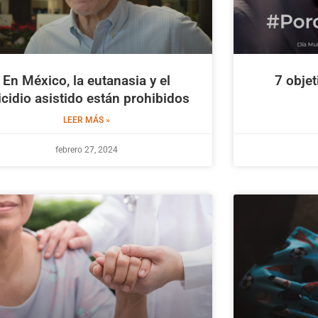
En México, la eutanasia y el
7 obje
icidio asistido están prohibidos
LEER MÁS »
febrero 27, 2024