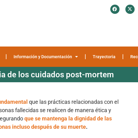
¿Quiénes somos?
Investigación y Encuestas
Recomendaciones
Media
Información y Documentación
Trayectoria
Rec
ia de los cuidados post-mortem
undamental
que las prácticas relacionadas con el
onas fallecidas se realicen de manera ética y
segurando
que se mantenga la dignidad de las
onas incluso después de su muerte
.