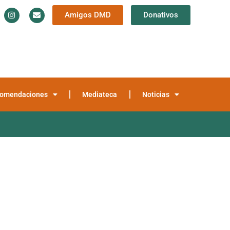
Amigos DMD
Donativos
Información y Documentación
Trayectoria
teca
Noticias
omendaciones
Mediateca
Noticias