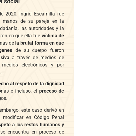
a social
e 2020, Ingrid Escamilla fue
 a manos de su pareja en la
dadanía, las autoridades y la
eron en que ella fue
víctima de
más de
la brutal forma en que
genes
de su cuerpo fueron
siva
a través de medios de
 medios electrónicos y por
.
echo al respeto de la dignidad
nas e incluso, el
proceso de
gos.
 embargo, este caso derivó en
a modificar en Código Penal
speto a los restos humanos y
 se encuentra en proceso de