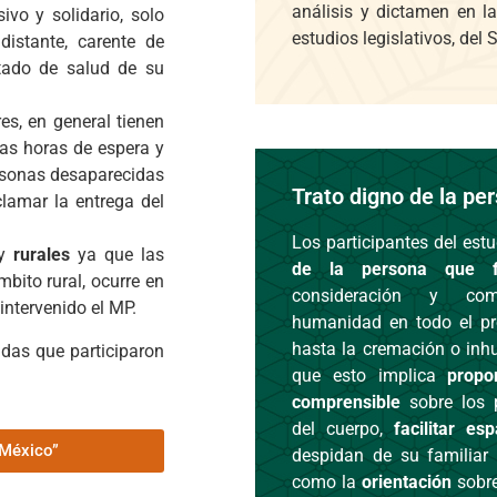
análisis y dictamen en l
vo y solidario, solo
estudios legislativos, del
istante, carente de
stado de salud de su
res, en general tienen
rgas horas de espera y
ersonas desaparecidas
Trato digno de la per
clamar la entrega del
Los participantes del est
 y
rurales
ya que las
de la persona que fa
mbito rural, ocurre en
consideración y com
intervenido el MP.
humanidad en todo el pro
hasta la cremación o inh
cidas que participaron
que esto implica
propo
comprensible
sobre los 
del cuerpo,
facilitar e
 México”
despidan de su familiar 
como la
orientación
sobr