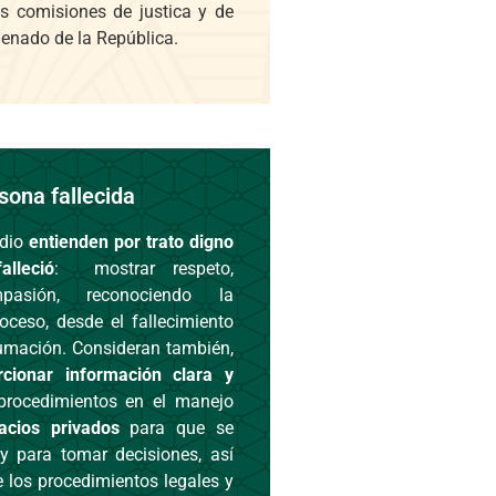
as comisiones de justica y de
 Senado de la República.
sona fallecida
udio
entienden por
trato digno
lleció
: mostrar respeto,
pasión, reconociendo la
ceso, desde el fallecimiento
umación. Consideran también,
rcionar información clara y
procedimientos en el manejo
spacios privados
para que se
y para tomar decisiones, así
e los procedimientos legales y