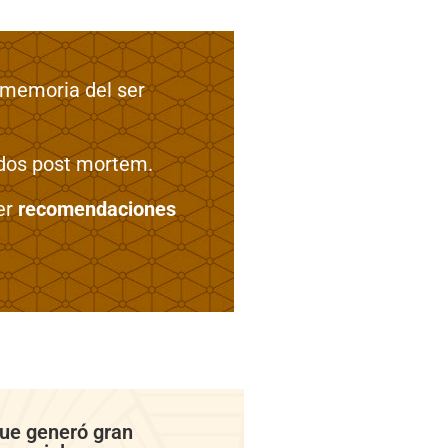
 memoria del ser
ados post mortem.
cer
recomendaciones
ue generó gran