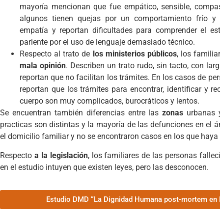
mayoría mencionan que fue empático, sensible, compasi
algunos tienen quejas por un comportamiento frío y d
empatía y reportan dificultades para comprender el e
pariente por el uso de lenguaje demasiado técnico.
Respecto al trato de
los ministerios públicos
, los familia
mala opinión
. Describen un trato rudo, sin tacto, con la
reportan que no facilitan los trámites. En los casos de p
reportan que los trámites para encontrar, identificar y re
cuerpo son muy complicados, burocráticos y lentos.
Se encuentran también diferencias entre las
zonas
urbanas
practicas son distintas y la mayoría de las defunciones en el á
el domicilio familiar y no se encontraron casos en los que haya 
Respecto
a la legislación
, los familiares de las personas falle
en el estudio intuyen que existen leyes, pero las desconocen.
Estudio DMD “La Dignidad Humana post-mortem en