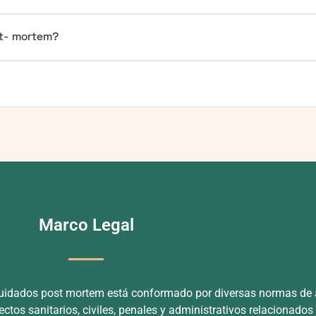
st- mortem?
Marco Legal
 cuidados post mortem está conformado por diversas normas de
ectos sanitarios, civiles, penales y administrativos relacionados