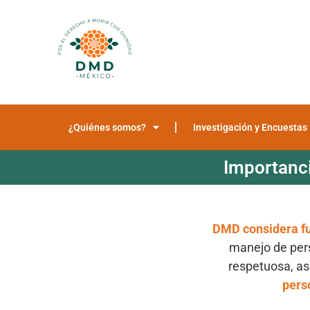
¿Quiénes somos?
Investigación y Encuestas
Importanc
DMD considera f
manejo de pers
respetuosa, a
pers