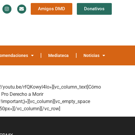
Amigos DMD
Donativos
Información y Documentación
Trayectoria
teca
Noticias
omendaciones
Mediateca
Noticias
://youtu.be/rfQKowyl4lo»][vc_column_text]Cómo
n Pro Derecho a Morir
!important;}»][vc_column][vc_empty_space
50px»][/vc_column][/vc_row]