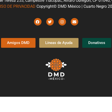
de Teresa 253, Campestre Tlacopac, Álvaro Obregón, CP 01040
ISO DE PRIVACIDAD
Copyright© DMD México | Cuarto Negro 2
Amigos DMD
Líneas de Ayuda
Donativos