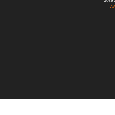
José 
AV