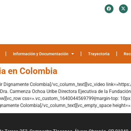
¿Quiénes somos?
Investigación y Encuestas
Recomendaciones
Media
Información y Documentación
Trayectoria
Rec
sia en Colombia
ir Dignamente Colombia[/vc_column_text][vc_video link=»https
la Dra. Carmenza Ochoa Uribe Directora Ejecutiva de la Fundació
ow][vc_row css=».vc_custom_1640044569799{margin-top: 10px 
gnamente Colombia[/vc_column_text][vc_empty_space height=»