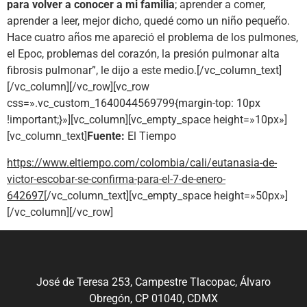
para volver a conocer a mi familia
; aprender a comer,
aprender a leer, mejor dicho, quedé como un niño pequeño.
Hace cuatro años me apareció el problema de los pulmones,
el Epoc, problemas del corazón, la presión pulmonar alta
fibrosis pulmonar”, le dijo a este medio.[/vc_column_text]
[/vc_column][/vc_row][vc_row
css=».vc_custom_1640044569799{margin-top: 10px
!important;}»][vc_column][vc_empty_space height=»10px»]
[vc_column_text]
Fuente:
El Tiempo
https://www.eltiempo.com/colombia/cali/eutanasia-de-
victor-escobar-se-confirma-para-el-7-de-enero-
642697
[/vc_column_text][vc_empty_space height=»50px»]
[/vc_column][/vc_row]
José de Teresa 253, Campestre Tlacopac, Álvaro
Obregón, CP 01040, CDMX