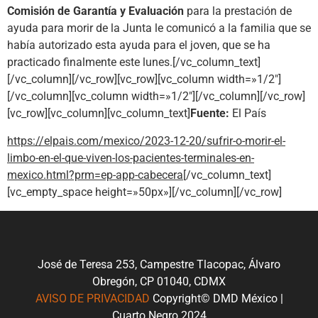
Comisión de Garantía y Evaluación
para la prestación de
ayuda para morir de la Junta le comunicó a la familia que se
había autorizado esta ayuda para el joven, que se ha
practicado finalmente este lunes.[/vc_column_text]
[/vc_column][/vc_row][vc_row][vc_column width=»1/2″]
[/vc_column][vc_column width=»1/2″][/vc_column][/vc_row]
[vc_row][vc_column][vc_column_text]
Fuente:
El País
https://elpais.com/mexico/2023-12-20/sufrir-o-morir-el-
limbo-en-el-que-viven-los-pacientes-terminales-en-
mexico.html?prm=ep-app-cabecera
[/vc_column_text]
[vc_empty_space height=»50px»][/vc_column][/vc_row]
José de Teresa 253, Campestre Tlacopac, Álvaro
Obregón, CP 01040, CDMX
AVISO DE PRIVACIDAD
Copyright© DMD México |
Cuarto Negro 2024