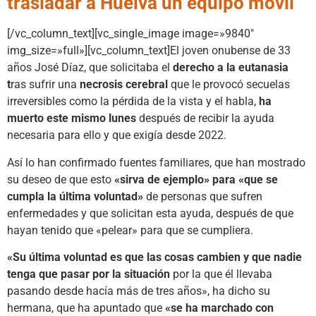
trasladar a Huelva un equipo móvil
[/vc_column_text][vc_single_image image=»9840″
img_size=»full»][vc_column_text]El joven onubense de 33
años José Díaz, que solicitaba el
derecho a la eutanasia
t
ras sufrir una
necrosis cerebral
que le provocó secuelas
irreversibles como la pérdida de la vista y el habla,
ha
muerto este mismo lunes
después de recibir la ayuda
necesaria para ello y que exigía desde 2022.
Así lo han confirmado fuentes familiares, que han mostrado
su deseo de que esto
«sirva de ejemplo» para «que se
cumpla la última voluntad»
de personas que sufren
enfermedades y que solicitan esta ayuda, después de que
hayan tenido que «pelear» para que se cumpliera.
«Su última voluntad es que las cosas cambien y que nadie
tenga que pasar por la situación
por la que él llevaba
pasando desde hacía más de tres años», ha dicho su
hermana, que ha apuntado que
«se ha marchado con