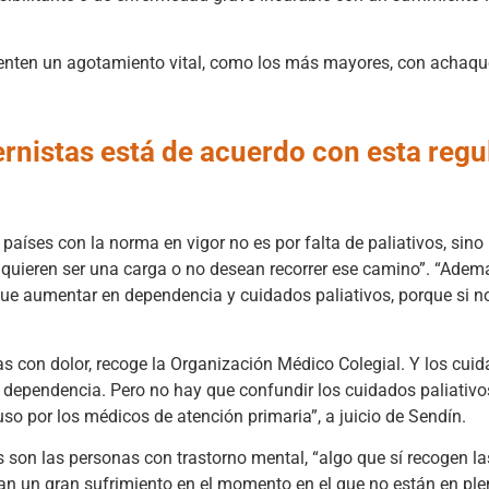
ienten un agotamiento vital, como los más mayores, con achaqu
ernistas está de acuerdo con esta regu
 países con la norma en vigor no es por falta de paliativos, sin
o quieren ser una carga o no desean recorrer ese camino”. “Ademá
que aumentar en dependencia y cuidados paliativos, porque si
con dolor, recoge la Organización Médico Colegial. Y los cuida
la dependencia. Pero no hay que confundir los cuidados paliativo
so por los médicos de atención primaria”, a juicio de Sendín.
on las personas con trastorno mental, “algo que sí recogen las
an un gran sufrimiento en el momento en el que no están en ple