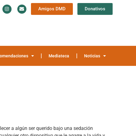
Amigos DMD
Donativos
Información y Documentación
Trayectoria
teca
Noticias
omendaciones
Mediateca
Noticias
lecer a algún ser querido bajo una sedación
ualquier otro dispositivo que le agarre a la vida y