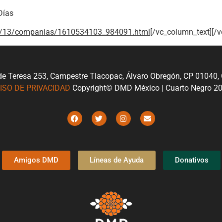
Días
/01/13/companias/1610534103_984091.html
[/vc_column_text][/
de Teresa 253, Campestre Tlacopac, Álvaro Obregón, CP 01040
ISO DE PRIVACIDAD
Copyright© DMD México | Cuarto Negro 2
Amigos DMD
Líneas de Ayuda
Donativos