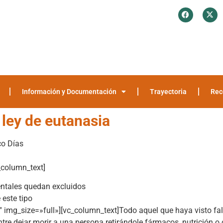
¿Quiénes somos?
Investigación y Encuestas
Recomendaciones
Media
Información y Documentación
Trayectoria
Rec
 ley de eutanasia
o Días
_column_text]
entales quedan excluidos
este tipo
img_size=»full»][vc_column_text]Todo aquel que haya visto fal
re dejar morir a una persona retirándole fármacos, nutrición o c