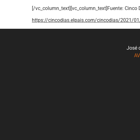
[/vc_column_text][vc_column_text]Fuente: Cinco 
https://cincodias.elpais.com/cincodias/2021
José 
AV