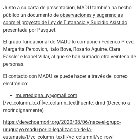
Junto a su carta de presentación, MADU también ha hecho
público un documento de
observaciones y sugerencias
sobre el proyecto de Ley de Eutanasia y Suicidio Asistido
presentada por Pasquet
.
El grupo fundacional de MADU lo componen Federico Preve,
Margarita Percovich, Italo Bove, Rosario Aguirre, Clara
Fassler e Isabel Villar, al que se han sumado otra veintena de
personas.
El contacto con MADU se puede hacer a través del correo
electrónico:
muertedigna.uy@gmail.com
[/vc_column_text][vc_column_text]Fuente: dmd (Derecho a
morir dignamente)
https://derechoamorir.org/2020/08/06/nace-el-grupo-
uruguayo-madu-por-la-legalizacion-de-la-
eutanasia/
[/vc_column_text][/vc_column][/vc_row]