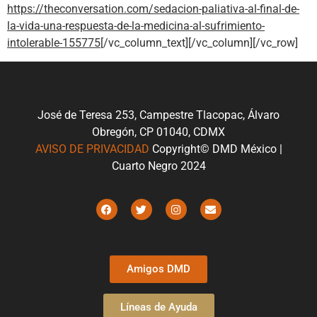
https://theconversation.com/sedacion-paliativa-al-final-de-
la-vida-una-respuesta-de-la-medicina-al-sufrimiento-
intolerable-155775
[/vc_column_text][/vc_column][/vc_row]
José de Teresa 253, Campestre Tlacopac, Álvaro
Obregón, CP 01040, CDMX
AVISO DE PRIVACIDAD
Copyright© DMD México |
Cuarto Negro 2024
Amigos DMD
Líneas de Ayuda