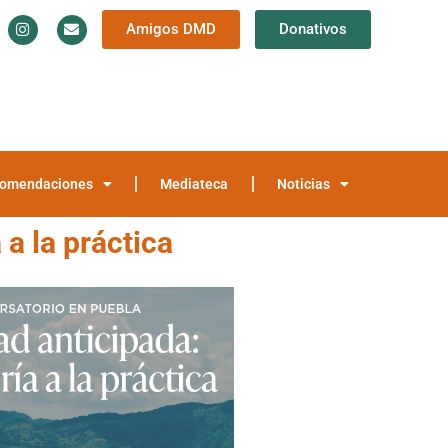
Amigos DMD
Donativos
Información y Documentación
Trayectoria
teca
Noticias
omendaciones
Mediateca
Noticias
 a la práctica