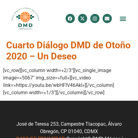
Cuarto Diálogo DMD de Otoño
2020 – Un Deseo
[vc_row][vc_column width=»2/3″][vc_single_image
image=»5067″ img_size=»full»][vc_video
link=»https://youtu.be/wbHFlV46AkI»][/vc_column]
[vc_column width=»1/3″][/vc_column][/vc_row]
José de Teresa 253, Campestre Tlacopac, Álvaro
Obregón, CP 01040, CDMX