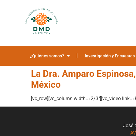
¿Quiénes somos?
Investigación y Encuestas
La Dra. Amparo Espinosa, 
México
[vc_row][vc_column width=»2/3″][vc_video link
José 
AV