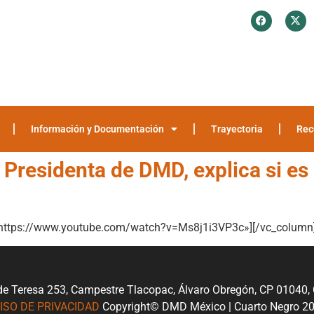
¿Quiénes somos?
Investigación y Encuestas
Recomendaciones
Media
Información y Documentación
Trayectoria
Rec
Presidenta de DMD, explica si es 
=»https://www.youtube.com/watch?v=Ms8j1i3VP3c»][/vc_column]
de Teresa 253, Campestre Tlacopac, Álvaro Obregón, CP 01040
ISO DE PRIVACIDAD
Copyright© DMD México | Cuarto Negro 2