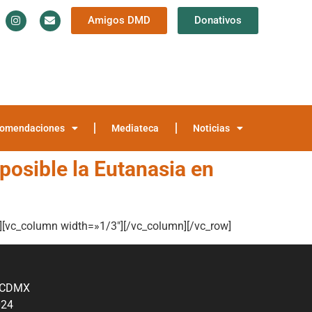
Amigos DMD
Donativos
Información y Documentación
Trayectoria
teca
Noticias
omendaciones
Mediateca
Noticias
posible la Eutanasia en
[vc_column width=»1/3″][/vc_column][/vc_row]
, CDMX
024