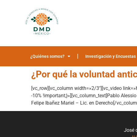
¿Quiénes somos?
Investigación y Encuestas
¿Por qué la voluntad antic
[vc_row][vc_column width=»2/3″][vc_video link
-10% !important;}»][vc_column_text]Pablo Alessio 
Felipe Ibañez Mariel – Lic. en Derecho[/vc_colu
José 