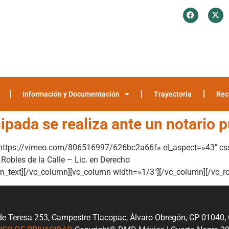
¿Quiénes somos?
Investigación y Encuestas
Recomendaciones
Media
Información y Documentación
Trayectoria
Rec
ipada se realiza ante un notario 
=»https://vimeo.com/806516997/626bc2a66f» el_aspect=»43″ c
Robles de la Calle – Lic. en Derecho
mn_text][/vc_column][vc_column width=»1/3″][/vc_column][/vc_r
de Teresa 253, Campestre Tlacopac, Álvaro Obregón, CP 01040