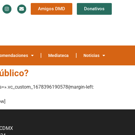
Amigos DMD
Donativos
Información y Documentación
Trayectoria
teca
Noticias
omendaciones
Mediateca
Noticias
público?
ss=».vc_custom_1678396190578{margin-left:
ow]
, CDMX