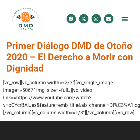
Primer Diálogo DMD de Otoño
2020 – El Derecho a Morir con
Dignidad
[vc_row][vc_column width=»2/3″][vc_single_image
image=»5067″ img_size=»full»][vc_video
link=»https://www.youtube.com/watch?
v=oCYcrBAlJes&feature=emb_title&ab_channel=Di%C3%A1
[/vc_column][vc_column width=»1/3″][/vc_column][/vc_row]