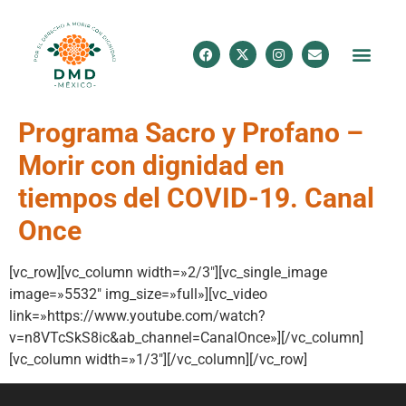
Programa Sacro y Profano –
Morir con dignidad en
tiempos del COVID-19. Canal
Once
[vc_row][vc_column width=»2/3″][vc_single_image
image=»5532″ img_size=»full»][vc_video
link=»https://www.youtube.com/watch?
v=n8VTcSkS8ic&ab_channel=CanalOnce»][/vc_column]
[vc_column width=»1/3″][/vc_column][/vc_row]