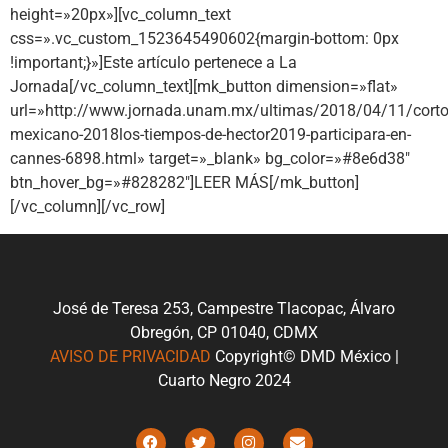
height=»20px»][vc_column_text
css=».vc_custom_1523645490602{margin-bottom: 0px
!important;}»]Este artículo pertenece a La
Jornada[/vc_column_text][mk_button dimension=»flat»
url=»http://www.jornada.unam.mx/ultimas/2018/04/11/corto
mexicano-2018los-tiempos-de-hector2019-participara-en-
cannes-6898.html» target=»_blank» bg_color=»#8e6d38″
btn_hover_bg=»#828282″]LEER MÁS[/mk_button]
[/vc_column][/vc_row]
José de Teresa 253, Campestre Tlacopac, Álvaro
Obregón, CP 01040, CDMX
AVISO DE PRIVACIDAD
Copyright© DMD México |
Cuarto Negro 2024