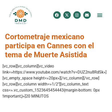
Cortometraje mexicano
participa en Cannes con el
tema de Muerte Asistida
[vc_row][vc_column][vc_video
link=»https://www.youtube.com/watch?v=DUZ2nu8RdSk»]
[vc_empty_space height=»20px»][/vc_column][/vc_row]
[vc_row][vc_column width=»1/2″][vc_column_text
css=».vc_custom_1523645454443{margin-bottom: 0px
!important;}»]20 MINUTOS