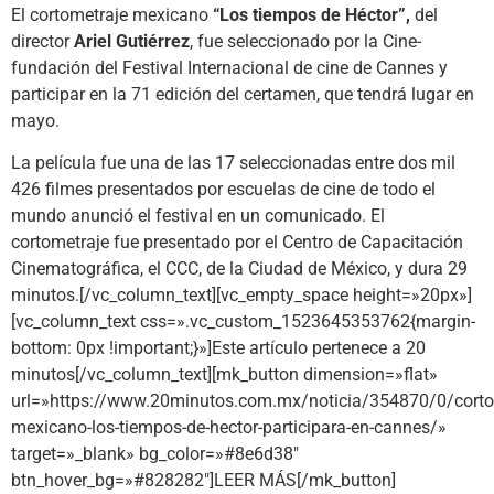
El cortometraje mexicano
“Los tiempos de Héctor”,
del
director
Ariel Gutiérrez
, fue seleccionado por la Cine-
fundación del Festival Internacional de cine de Cannes y
participar en la 71 edición del certamen, que tendrá lugar en
mayo.
La película fue una de las 17 seleccionadas entre dos mil
426 filmes presentados por escuelas de cine de todo el
mundo anunció el festival en un comunicado. El
cortometraje fue presentado por el Centro de Capacitación
Cinematográfica, el CCC, de la Ciudad de México, y dura 29
minutos.[/vc_column_text][vc_empty_space height=»20px»]
[vc_column_text css=».vc_custom_1523645353762{margin-
bottom: 0px !important;}»]Este artículo pertenece a 20
minutos[/vc_column_text][mk_button dimension=»flat»
url=»https://www.20minutos.com.mx/noticia/354870/0/corto
mexicano-los-tiempos-de-hector-participara-en-cannes/»
target=»_blank» bg_color=»#8e6d38″
btn_hover_bg=»#828282″]LEER MÁS[/mk_button]