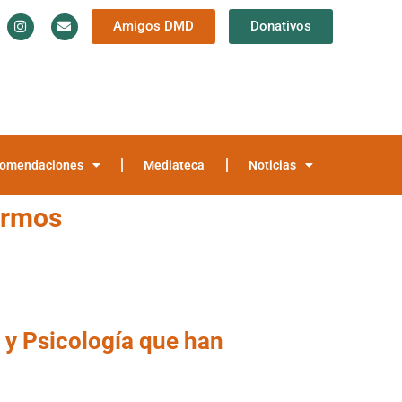
Amigos DMD
Donativos
Información y Documentación
Trayectoria
teca
Noticias
omendaciones
Mediateca
Noticias
ermos
 y Psicología que han