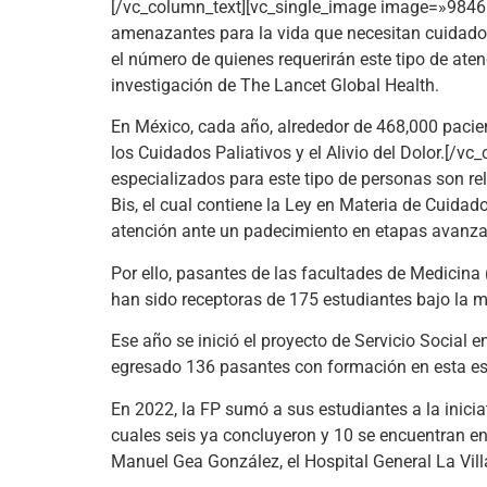
[/vc_column_text][vc_single_image image=»9846″
amenazantes para la vida que necesitan cuidados
el número de quienes requerirán este tipo de ate
investigación de The Lancet Global Health.
En México, cada año, alrededor de 468,000 pacie
los Cuidados Paliativos y el Alivio del Dolor.[/
especializados para este tipo de personas son re
Bis, el cual contiene la Ley en Materia de Cuida
atención ante un padecimiento en etapas avanz
Por ello, pasantes de las facultades de Medicina 
han sido receptoras de 175 estudiantes bajo la m
Ese año se inició el proyecto de Servicio Social 
egresado 136 pasantes con formación en esta espe
En 2022, la FP sumó a sus estudiantes a la inicia
cuales seis ya concluyeron y 10 se encuentran en 
Manuel Gea González, el Hospital General La Vill