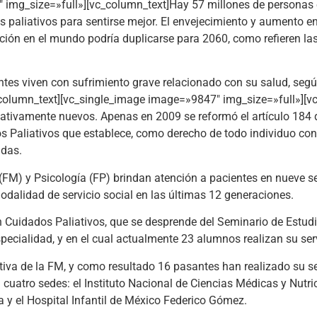
 img_size=»full»][vc_column_text]Hay 57 millones de personas 
 paliativos para sentirse mejor. El envejecimiento y aumento en
nción en el mundo podría duplicarse para 2060, como refieren la
ntes viven con sufrimiento grave relacionado con su salud, seg
vc_column_text][vc_single_image image=»9847″ img_size=»full»][v
lativamente nuevos. Apenas en 2009 se reformó el artículo 184 d
dos Paliativos que establece, como derecho de todo individuo co
adas.
(FM) y Psicología (FP) brindan atención a pacientes en nueve sed
odalidad de servicio social en las últimas 12 generaciones.
en Cuidados Paliativos, que se desprende del Seminario de Estud
cialidad, y en el cual actualmente 23 alumnos realizan su serv
tiva de la FM, y como resultado 16 pasantes han realizado su serv
cuatro sedes: el Instituto Nacional de Ciencias Médicas y Nutric
a y el Hospital Infantil de México Federico Gómez.