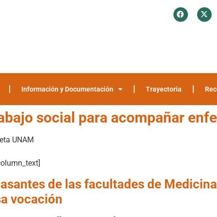
¿Quiénes somos?
Investigación y Encuestas
Recomendaciones
Media
Información y Documentación
Trayectoria
Rec
trabajo social para acompañar enf
eta UNAM
column_text]
asantes de las facultades de Medicina
sa vocación