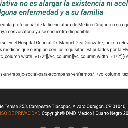
iativa no es alargar la existencia ni ace
lguna enfermedad y a su familia
 cédula profesional de la licenciatura de Médico Cirujano o su eq
uya convocatoria ya se encuentra disponible.
se en el Hospital General Dr. Manuel Gea González, por su rele
s médicas que cumplan con los requisitos estipulados por la FM
[vc_column width=»1/2″][/vc_column][vc_column width=»1/2″][/
s-un-trabajo-social-para-acompanar-enfermos/.
[/vc_column_tex
de Teresa 253, Campestre Tlacopac, Álvaro Obregón, CP 01040
ISO DE PRIVACIDAD
Copyright© DMD México | Cuarto Negro 2