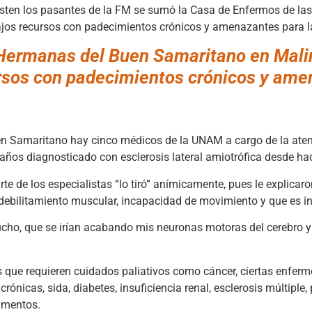
 asisten los pasantes de la FM se sumó la Casa de Enfermos de 
jos recursos con padecimientos crónicos y amenazantes para la
 Hermanas del Buen Samaritano en Malin
ursos con padecimientos crónicos y am
n Samaritano hay cinco médicos de la UNAM a cargo de la atenc
ños diagnosticado con esclerosis lateral amiotrófica desde ha
rte de los especialistas “lo tiró” anímicamente, pues le explica
debilitamiento muscular, incapacidad de movimiento y que es in
cho, que se irían acabando mis neuronas motoras del cerebro y q
que requieren cuidados paliativos como cáncer, ciertas enferm
rónicas, sida, diabetes, insuficiencia renal, esclerosis múltiple,
camentos.