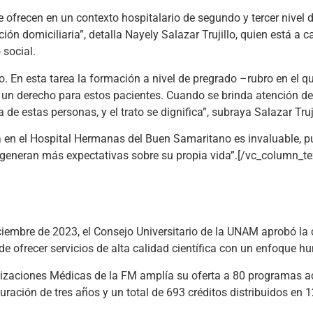
e ofrecen en un contexto hospitalario de segundo y tercer nivel d
ión domiciliaria”, detalla Nayely Salazar Trujillo, quien está a 
 social.
co. En esta tarea la formación a nivel de pregrado –rubro en el
es un derecho para estos pacientes. Cuando se brinda atención d
 de estas personas, y el trato se dignifica”, subraya Salazar Truji
 en el Hospital Hermanas del Buen Samaritano es invaluable, pue
 generan más expectativas sobre su propia vida”.[/vc_column_t
iciembre de 2023, el Consejo Universitario de la UNAM aprobó la
de ofrecer servicios de alta calidad científica con un enfoque h
alizaciones Médicas de la FM amplía su oferta a 80 programas a
ación de tres años y un total de 693 créditos distribuidos en 1