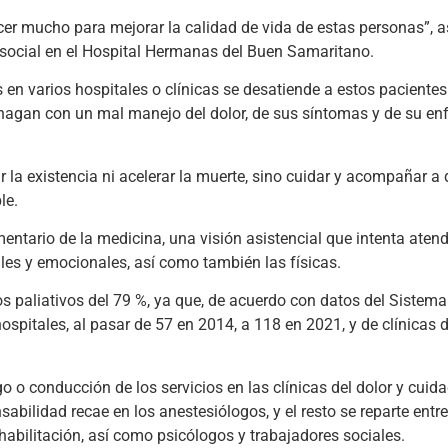
cer mucho para mejorar la calidad de vida de estas personas”, 
o social en el Hospital Hermanas del Buen Samaritano.
s en varios hospitales o clínicas se desatiende a estos paciente
 hagan con un mal manejo del dolor, de sus síntomas y de su e
ar la existencia ni acelerar la muerte, sino cuidar y acompañar 
le.
tario de la medicina, una visión asistencial que intenta atende
les y emocionales, así como también las físicas.
os paliativos del 79 %, ya que, de acuerdo con datos del Siste
ospitales, al pasar de 57 en 2014, a 118 en 2021, y de clínicas 
o o conducción de los servicios en las clínicas del dolor y cuid
sabilidad recae en los anestesiólogos, y el resto se reparte entr
rehabilitación, así como psicólogos y trabajadores sociales.