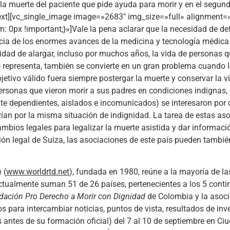
la muerte del paciente que pide ayuda para morir y en el segun
text][vc_single_image image=»2683″ img_size=»full» alignment=
x !important;}»]Vale la pena aclarar que la necesidad de defen
ia de los enormes avances de la medicina y tecnología médica p
ilidad de alargar, incluso por muchos años, la vida de personas
to representa, también se convierte en un gran problema cuando 
jetivo válido fuera siempre postergar la muerte y conservar la 
personas que vieron morir a sus padres en condiciones indignas,
nte dependientes, aislados e incomunicados) se interesaron por 
ían por la misma situación de indignidad. La tarea de estas aso
 cambios legales para legalizar la muerte asistida y dar informac
ción legal de Suiza, las asociaciones de este país pueden tamb
 (
www.worldrtd.net
), fundada en 1980, reúne a la mayoría de l
ctualmente suman 51 de 26 países, pertenecientes a los 5 conti
dación Pro Derecho a Morir con Dignidad
de Colombia y la asoc
para intercambiar noticias, puntos de vista, resultados de inves
antes de su formación oficial) del 7 al 10 de septiembre en Ciu