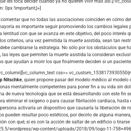
ue les toca decidir cuándo ya no quieren vivir más así.[/vc_col
 0px !important;}»]
 comentar que no todas las asociaciones coinciden en cómo defen
mayoría es importante seguir promoviendo los cambios legales pa
a lentitud con que se avanza en este objetivo, del poco interés
os criterios, una vez permitida la muerte asistida, sean tan restr
ebe cambiarse la estrategia. No sólo por los obstáculos que ha
, las leyes que permiten la muerte asistida la consideran exclu
os que ayudan a morir los que finalmente deciden si un paciente 
[vc_column][vc_column_text css=».vc_custom_1538173930550{mar
ip Nitschke
, quien propone pasar del modelo médico al modelo 
sonas mentalmente competentes para poner fin a su vida sin dolo
ma de nueva tecnología que se está desarrollando con este fin
ara eliminar el oxígeno o para causar fibrilación cardiaca, hasta
persona activaría un dispositivo que causaría la liberación de ni
dos pueden resultar poco estéticos, por decirlo de alguna maner
 con qué; si es con la acción de saltar de un edificio o tirarse
225.5/wordpress/wp-content/uploads/2018/09/logo-11-758×496