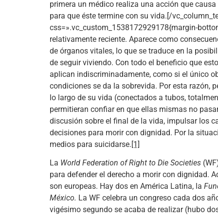
primera un médico realiza una acción que causa 
para que éste termine con su vida.[/vc_column_
css=».vc_custom_1538172929178{margin-bottom: 0p
relativamente reciente. Aparece como consecuenc
de órganos vitales, lo que se traduce en la posib
de seguir viviendo. Con todo el beneficio que es
aplican indiscriminadamente, como si el único ob
condiciones se da la sobrevida. Por esta razón, 
lo largo de su vida (conectados a tubos, totalme
permitieran confiar en que ellas mismas no pasar
discusión sobre el final de la vida, impulsar los
decisiones para morir con dignidad. Por la situa
medios para suicidarse.
[1]
La
World Federation of Right to Die Societies
(WF)
para defender el derecho a morir con dignidad. A
son europeas. Hay dos en América Latina, la
Fun
México.
La WF celebra un congreso cada dos años 
vigésimo segundo se acaba de realizar (hubo dos 