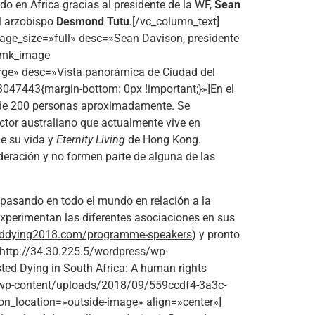
ado en África gracias al presidente de la WF,
Sean
el arzobispo
Desmond Tutu
.
[/vc_column_text]
ge_size=»full» desc=»Sean Davison, presidente
][mk_image
rge» desc=»Vista panorámica de Ciudad del
047443{margin-bottom: 0px !important;}»]En el
ón de 200 personas aproximadamente. Se
octor australiano que actualmente vive en
e su vida y
Eternity Living
de Hong Kong.
deración y no formen parte de alguna de las
 pasando en todo el mundo en relación a la
 experimentan las diferentes asociaciones en sus
eddying2018.com/programme-speakers
) y pronto
»http://34.30.225.5/wordpress/wp-
ed Dying in South Africa: A human rights
s/wp-content/uploads/2018/09/559ccdf4-3a3c-
on_location=»outside-image» align=»center»]