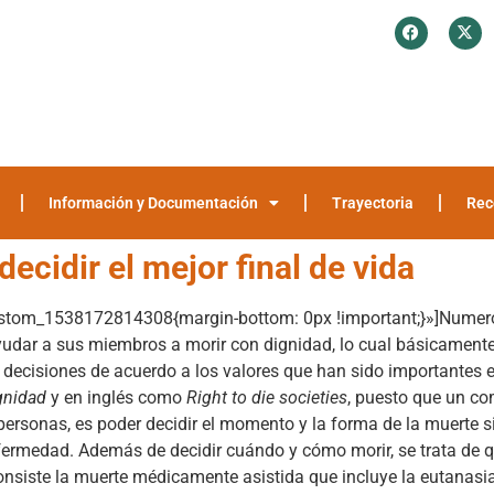
¿Quiénes somos?
Investigación y Encuestas
Recomendaciones
Media
Información y Documentación
Trayectoria
Rec
ecidir el mejor final de vida
ustom_1538172814308{margin-bottom: 0px !important;}»]Numero
udar a sus miembros a morir con dignidad, lo cual básicamente q
 decisiones de acuerdo a los valores que han sido importantes 
ignidad
y en inglés como
Right to die societies
, puesto que un co
ersonas, es poder decidir el momento y la forma de la muerte s
fermedad. Además de decidir cuándo y cómo morir, se trata de 
onsiste la muerte médicamente asistida que incluye la eutanasia