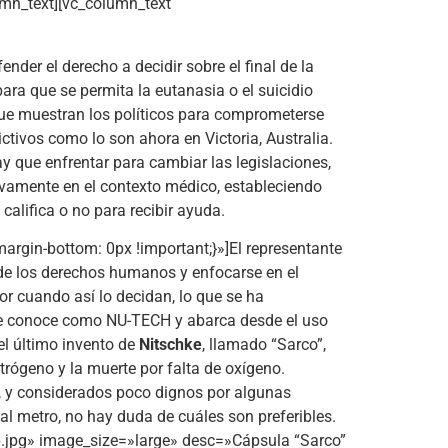
umn_text][vc_column_text
der el derecho a decidir sobre el final de la
ra que se permita la eutanasia o el suicidio
 que muestran los políticos para comprometerse
ictivos como lo son ahora en Victoria, Australia.
y que enfrentar para cambiar las legislaciones,
sivamente en el contexto médico, estableciendo
califica o no para recibir ayuda.
gin-bottom: 0px !important;}»]El representante
de los derechos humanos y enfocarse en el
r cuando así lo decidan, lo que se ha
 se conoce como NU-TECH y abarca desde el uso
 el último invento de
Nitschke
, llamado “Sarco”,
trógeno y la muerte por falta de oxígeno.
a, y considerados poco dignos por algunas
 al metro, no hay duda de cuáles son preferibles.
.jpg» image_size=»large» desc=»Cápsula “Sarco”