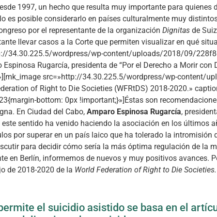
desde 1997, un hecho que resulta muy importante para quienes 
ólo es posible considerarlo en países culturalmente muy distint
ongreso por el representante de la organización
Dignitas
de Suiz
nte llevar casos a la Corte que permiten visualizar en qué sit
ttp://34.30.225.5/wordpress/wp-content/uploads/2018/09/228
spinosa Rugarcía, presidenta de “Por el Derecho a Morir con
er»][mk_image src=»http://34.30.225.5/wordpress/wp-content/
eration of Right to Die Societies (WFRtDS) 2018-2020.» captio
3{margin-bottom: 0px !important;}»]Éstas son recomendacione
igna. En Ciudad del Cabo,
Amparo Espinosa Rugarcía
, presiden
n este sentido ha venido haciendo la asociación en los últimos 
culos por superar en un país laico que ha tolerado la intromisión 
scutir para decidir cómo sería la más óptima regulación de la 
e en Berlín, informemos de nuevos y muy positivos avances. Por
jo de 2018-2020 de la
World Federation of Right to Die Societies.
permite el suicidio asistido se basa en el art