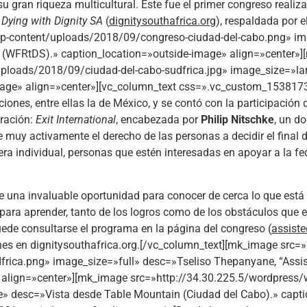
u gran riqueza multicultural. Éste fue el primer congreso realiz
e
Dying with Dignity SA
(
dignitysouthafrica.org
), respaldada por 
p-content/uploads/2018/09/congreso-ciudad-del-cabo.png» ima
es (WFRtDS).» caption_location=»outside-image» align=»center»
uploads/2018/09/ciudad-del-cabo-sudfrica.jpg» image_size=»la
mage» align=»center»][vc_column_text css=».vc_custom_1538173
iones, entre ellas la de México, y se contó con la participaci
eración:
Exit International
, encabezada por
Philip Nitschke
, un d
uy activamente el derecho de las personas a decidir el final d
a individual, personas que estén interesadas en apoyar a la fe
e una invaluable oportunidad para conocer de cerca lo que está
 y para aprender, tanto de los logros como de los obstáculos que
puede consultarse el programa en la página del congreso (
assist
ones en dignitysouthafrica.org.[/vc_column_text][mk_image src=
ica.png» image_size=»full» desc=»Tseliso Thepanyane, “Assist
e» align=»center»][mk_image src=»http://34.30.225.5/wordpres
 desc=»Vista desde Table Mountain (Ciudad del Cabo).» capti