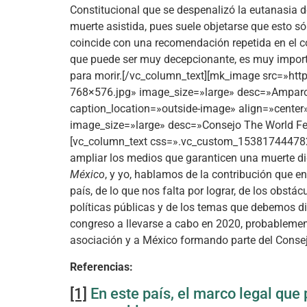
Constitucional que se despenalizó la eutanasia 
muerte asistida, pues suele objetarse que esto s
coincide con una recomendación repetida en el c
que puede ser muy decepcionante, es muy importa
para morir.[/vc_column_text][mk_image src=»h
768×576.jpg» image_size=»large» desc=»Amparo E
caption_location=»outside-image» align=»cent
image_size=»large» desc=»Consejo The World Fed
[vc_column_text css=».vc_custom_153817444782
ampliar los medios que garanticen una muerte d
México
, y yo, hablamos de la contribución que e
país, de lo que nos falta por lograr, de los obstá
políticas públicas y de los temas que debemos di
congreso a llevarse a cabo en 2020, probablement
asociación y a México formando parte del Conse
Referencias:
[1]
En este país, el marco legal que 