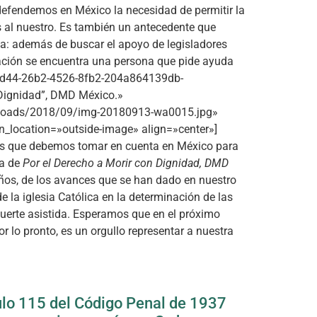
defendemos en México la necesidad de permitir la
os al nuestro. Es también un antecedente que
a: además de buscar el apoyo de legisladores
uación se encuentra una persona que pide ayuda
f8d44-26b2-4526-8fb2-204a864139db-
 Dignidad”, DMD México.»
uploads/2018/09/img-20180913-wa0015.jpg»
n_location=»outside-image» align=»center»]
s que debemos tomar en cuenta en México para
ta de
Por el Derecho a Morir con Dignidad, DMD
años, de los avances que se han dado en nuestro
de la iglesia Católica en la determinación de las
muerte asistida. Esperamos que en el próximo
 lo pronto, es un orgullo representar a nuestra
ículo 115 del Código Penal de 1937