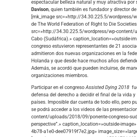
espectacular belleza natural y muy atractiva por s
Davison
, quien también es fundador y director d
[mk_image src=»http://34.30.225.5/wordpress/w
de The World Federation of Right to Die Societi
src=»http://34.30.225.5/wordpress/wp-content/
Cabo (Sudáfrica).» caption_location=»outside-i
congreso estuvieron representantes de 21 asociac
admitieron dos nuevas organizaciones en la fed
Holanda y que desde hace muchos años defiende m
Además, se acordó que pueden incluirse, de maner
organizaciones miembros.
Participar en el congreso
Assisted Dying 2018
fu
defensa del derecho a decidir el final de la vida
países. Imposible dar cuenta de todo ello, pero 
se podrá acceder a los videos de las presentaci
content/uploads/2018/09/ponente-congreso-sudfr
perspective”.» caption_location=»outside-imag
4b78-a1e0-dee07919f7e2.jpg» image_size=»large»