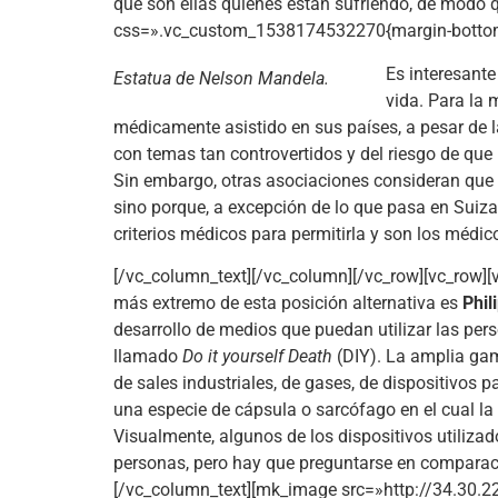
que son ellas quienes están sufriendo, de modo q
css=».vc_custom_1538174532270{margin-bottom:
Es interesante
Estatua de Nelson Mandela.
vida. Para la 
médicamente asistido en sus países, a pesar de l
con temas tan controvertidos y del riesgo de que l
Sin embargo, otras asociaciones consideran que d
sino porque, a excepción de lo que pasa en Suiza
criterios médicos para permitirla y son los médic
[/vc_column_text][/vc_column][/vc_row][vc_row]
más extremo de esta posición alternativa es
Phil
desarrollo de medios que puedan utilizar las per
llamado
Do it yourself Death
(DIY). La amplia ga
de sales industriales, de gases, de dispositivos p
una especie de cápsula o sarcófago en el cual la 
Visualmente, algunos de los dispositivos utiliza
personas, pero hay que preguntarse en comparación
[/vc_column_text][mk_image src=»http://34.30.