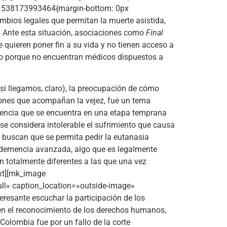
m_1538173993464{margin-bottom: 0px
mbios legales que permitan la muerte asistida,
. Ante esta situación, asociaciones como
Final
quieren poner fin a su vida y no tienen acceso a
es o porque no encuentran médicos dispuestos a
 llegamos, claro), la preocupación de cómo
aciones que acompañan la vejez, fue un tema
ncia que se encuentra en una etapa temprana
se considera intolerable el sufrimiento que causa
 buscan que se permita pedir la eutanasia
e demencia avanzada, algo que es legalmente
 totalmente diferentes a las que una vez
ext][mk_image
ll» caption_location=»outside-image»
esante escuchar la participación de los
 en el reconocimiento de los derechos humanos,
 Colombia fue por un fallo de la corte