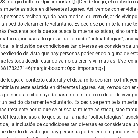
argin-bottom: 0px !important;}»]Desde luego, el contexto cult
a muerte asistida en diferentes lugares. Así, vemos con envidia 
s personas reciban ayuda para morir si quieren dejar de vivir por
un pedido claramente voluntario. Es decir, se permite la muert
más frecuente por la que se busca la muerte asistida), sino tam
uiátricas, incluso a lo que se ha llamado “polipatologías”, as
stida, la inclusión de condiciones tan diversas es considerada u
r, perdiendo de vista que hay personas padeciendo alguna de es
ue les toca decidir cuándo ya no quieren vivir más así.[/vc_col
38173237146{margin-bottom: 0px !important;}»]
de luego, el contexto cultural y el desarrollo económico influy
mitir la muerte asistida en diferentes lugares. Así, vemos con en
s personas reciban ayuda para morir si quieren dejar de vivir por
un pedido claramente voluntario. Es decir, se permite la muert
más frecuente por la que se busca la muerte asistida), sino tam
uiátricas, incluso a lo que se ha llamado “polipatologías”, as
stida, la inclusión de condiciones tan diversas es considerada u
r, perdiendo de vista que hay personas padeciendo alguna de es