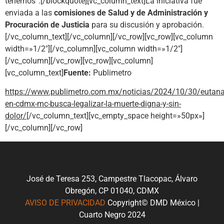
tenemos”.[/blockquote][vc_column_text]La iniciativa fue
enviada a las
comisiones de Salud y de Administración y
Procuración de Justicia
para su discusión y aprobación.
[/vc_column_text][/vc_column][/vc_row][vc_row][vc_column
width=»1/2″][/vc_column][vc_column width=»1/2″]
[/vc_column][/vc_row][vc_row][vc_column]
[vc_column_text]
Fuente:
Publimetro
https://www.publimetro.com.mx/noticias/2024/10/30/eutana
en-cdmx-mc-busca-legalizar-la-muerte-digna-y-sin-
dolor/
[/vc_column_text][vc_empty_space height=»50px»]
[/vc_column][/vc_row]
José de Teresa 253, Campestre Tlacopac, Álvaro
Obregón, CP 01040, CDMX
AVISO DE PRIVACIDAD
Copyright© DMD México |
Cuarto Negro 2024