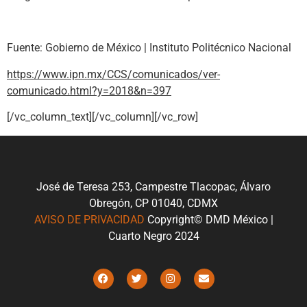
Fuente: Gobierno de México | Instituto Politécnico Nacional
https://www.ipn.mx/CCS/comunicados/ver-
comunicado.html?y=2018&n=397
[/vc_column_text][/vc_column][/vc_row]
José de Teresa 253, Campestre Tlacopac, Álvaro
Obregón, CP 01040, CDMX
AVISO DE PRIVACIDAD
Copyright© DMD México |
Cuarto Negro 2024