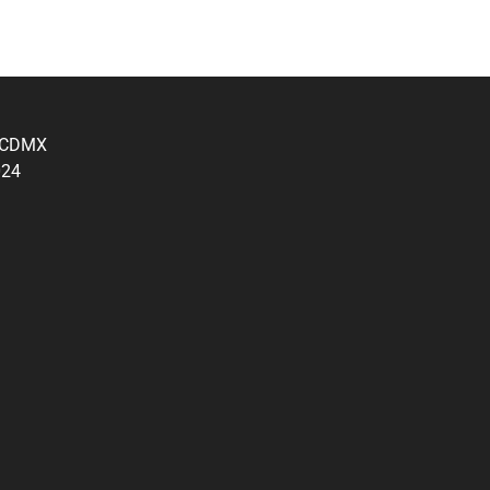
, CDMX
024