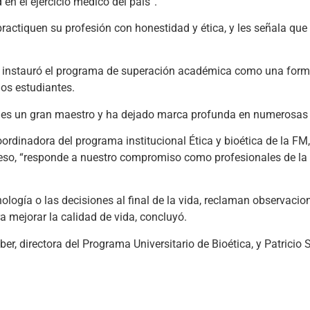
en el ejercicio médico del país”.
practiquen su profesión con honestidad y ética, y les señala que
 instauró el programa de superación académica como una forma
los estudiantes.
 es un gran maestro y ha dejado marca profunda en numerosas g
dinadora del programa institucional Ética y bioética de la FM, ex
eso, “responde a nuestro compromiso como profesionales de la 
ología o las decisiones al final de la vida, reclaman observacion
 mejorar la calidad de vida, concluyó.
r, directora del Programa Universitario de Bioética, y Patricio S