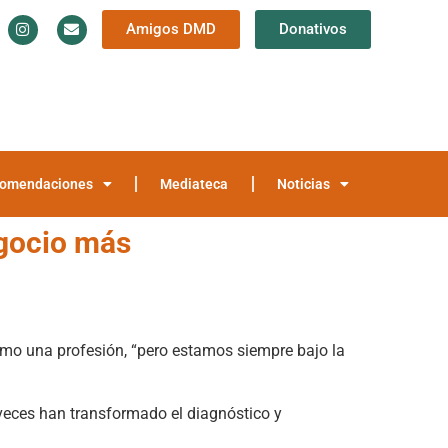
Amigos DMD
Donativos
Información y Documentación
Trayectoria
teca
Noticias
omendaciones
Mediateca
Noticias
egocio más
mo una profesión, “pero estamos siempre bajo la
veces han transformado el diagnóstico y