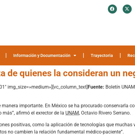
¿Quiénes somos?
Investigación y Encuestas
Recomendaciones
Media
Información y Documentación
Trayectoria
Rec
a de quienes la consideran un n
01″ img_size=»medium»][vc_column_text]
Fuente:
Boletín UNAM
e manera importante. En México se ha procurado conservarla co
más”, afirmó el exrector de la
UNAM
, Octavio Rivero Serrano.
iones positivas, como la aplicación de tecnologías que muchas 
ntos no cambien la relación fundamental médico-paciente”.