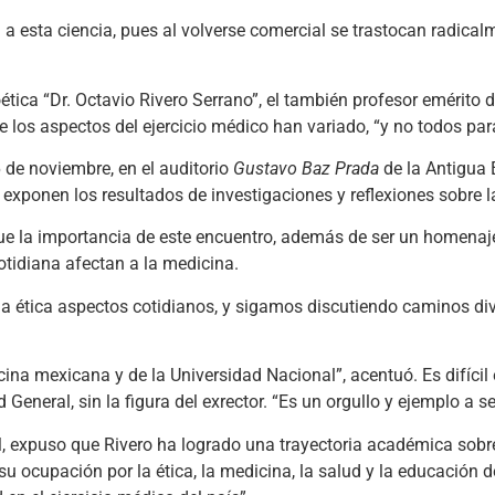
 esta ciencia, pues al volverse comercial se trastocan radicalm
ética “Dr. Octavio Rivero Serrano”, el también profesor emérito 
 los aspectos del ejercicio médico han variado, “y no todos para
 de noviembre, en el auditorio
Gustavo Baz Prada
de la Antigua 
xponen los resultados de investigaciones y reflexiones sobre la 
ue la importancia de este encuentro, además de ser un homenaje 
otidiana afectan a la medicina.
 la ética aspectos cotidianos, y sigamos discutiendo caminos d
ina mexicana y de la Universidad Nacional”, acentuó. Es difícil 
eneral, sin la figura del exrector. “Es un orgullo y ejemplo a se
FM, expuso que Rivero ha logrado una trayectoria académica sobr
u ocupación por la ética, la medicina, la salud y la educación 