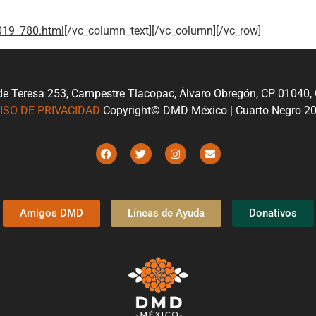
019_780.html
[/vc_column_text][/vc_column][/vc_row]
de Teresa 253, Campestre Tlacopac, Álvaro Obregón, CP 01040
ISO DE PRIVACIDAD
Copyright© DMD México | Cuarto Negro 2
Amigos DMD
Líneas de Ayuda
Donativos