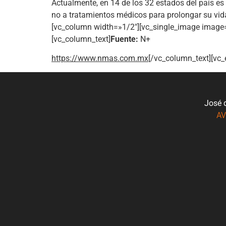
Actualmente, en 14 de los 32 estados del país es
no a tratamientos médicos para prolongar su vid
[vc_column width=»1/2″][vc_single_image image=
[vc_column_text]
Fuente:
N+
https://www.nmas.com.mx
[/vc_column_text][vc
José 
AV