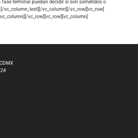
n fase terminal puedan decidir si son sometidos o
.[/vc_column_text][/vc_column][/vc_row][vc_row]
/vc_column][/vc_row][vc_row][vc_column]
, CDMX
024