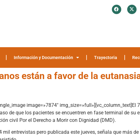
¿Quiénes somos?
Investigación y Encuestas
Recomendaciones
Media
Información y Documentación
Trayectoria
Rec
nos están a favor de la eutanasi
ingle_image image=»7874″ img_size=»full»][vc_column_text]El 7
aso de que los pacientes se encuentren en fase terminal de su 
ción civil Por el Derecho a Morir con Dignidad (DMD).
 4 mil entrevistas pero publicada este jueves, señala que más d
asistido.