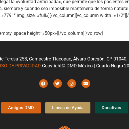
 legal la «voluntad anticipada», que permite que los pacientes e
a, siempre y cuando sea imposible mantenerla de forma natural
»7791″ img_size=»full»][/vc_column][vc_column width=»1/2″][
_empty_space height=»50px»][/vc_column][/vc_row]
de Teresa 253, Campestre Tlacopac, Álvaro Obregón, CP 01040
ISO DE PRIVACIDAD
Copyright© DMD México | Cuarto Negro 2
Amigos DMD
Líneas de Ayuda
Donativos