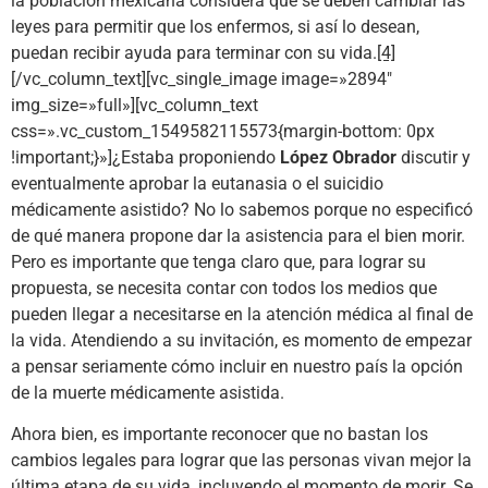
la población mexicana considera que se deben cambiar las
leyes para permitir que los enfermos, si así lo desean,
puedan recibir ayuda para terminar con su vida.
[4]
[/vc_column_text][vc_single_image image=»2894″
img_size=»full»][vc_column_text
css=».vc_custom_1549582115573{margin-bottom: 0px
!important;}»]¿Estaba proponiendo
López Obrador
discutir y
eventualmente aprobar la eutanasia o el suicidio
médicamente asistido? No lo sabemos porque no especificó
de qué manera propone dar la asistencia para el bien morir.
Pero es importante que tenga claro que, para lograr su
propuesta, se necesita contar con todos los medios que
pueden llegar a necesitarse en la atención médica al final de
la vida. Atendiendo a su invitación, es momento de empezar
a pensar seriamente cómo incluir en nuestro país la opción
de la muerte médicamente asistida.
Ahora bien, es importante reconocer que no bastan los
cambios legales para lograr que las personas vivan mejor la
última etapa de su vida, incluyendo el momento de morir. Se