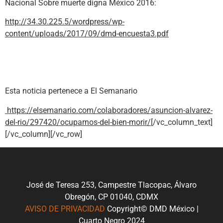
Nacional Sobre muerte digna México 2016:
http://34.30.225.5/wordpress/wp-
content/uploads/2017/09/dmd-encuesta3.pdf
Esta noticia pertenece a El Semanario
https://elsemanario.com/colaboradores/asuncion-alvarez-
del-rio/297420/ocuparnos-del-bien-morir/
[/vc_column_text]
[/vc_column][/vc_row]
José de Teresa 253, Campestre Tlacopac, Álvaro
Obregón, CP 01040, CDMX
AVISO DE PRIVACIDAD
Copyright© DMD México |
Cuarto Negro 2024