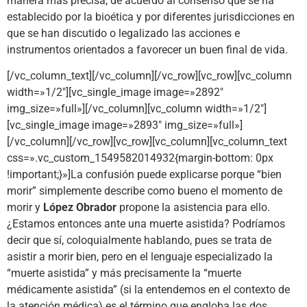
manera más precisa, de acuerdo al consenso que se ha
establecido por la bioética y por diferentes jurisdicciones en
que se han discutido o legalizado las acciones e
instrumentos orientados a favorecer un buen final de vida.
[/vc_column_text][/vc_column][/vc_row][vc_row][vc_column
width=»1/2″][vc_single_image image=»2892″
img_size=»full»][/vc_column][vc_column width=»1/2″]
[vc_single_image image=»2893″ img_size=»full»]
[/vc_column][/vc_row][vc_row][vc_column][vc_column_text
css=».vc_custom_1549582014932{margin-bottom: 0px
!important;}»]La confusión puede explicarse porque “bien
morir” simplemente describe como bueno el momento de
morir y
López Obrador
propone la asistencia para ello.
¿Estamos entonces ante una muerte asistida? Podríamos
decir que sí, coloquialmente hablando, pues se trata de
asistir a morir bien, pero en el lenguaje especializado la
“muerte asistida” y más precisamente la “muerte
médicamente asistida” (si la entendemos en el contexto de
la atención médica) es el término que engloba las dos