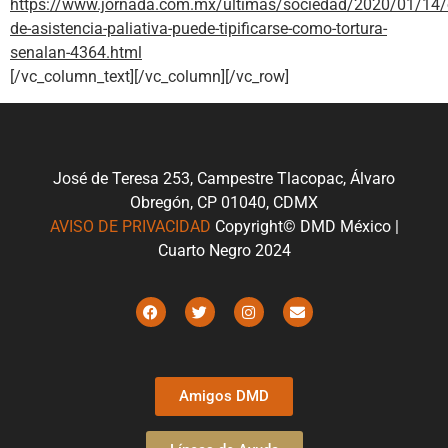
https://www.jornada.com.mx/ultimas/sociedad/2020/01/14/
de-asistencia-paliativa-puede-tipificarse-como-tortura-
senalan-4364.html
[/vc_column_text][/vc_column][/vc_row]
José de Teresa 253, Campestre Tlacopac, Álvaro
Obregón, CP 01040, CDMX
AVISO DE PRIVACIDAD
Copyright© DMD México |
Cuarto Negro 2024
Amigos DMD