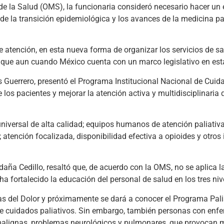
e la Salud (OMS), la funcionaria consideró necesario hacer un 
 de la transición epidemiológica y los avances de la medicina p
de atención, en esta nueva forma de organizar los servicios de sal
 que aun cuando México cuenta con un marco legislativo en esta
s Guerrero, presentó el Programa Institucional Nacional de Cu
 de los pacientes y mejorar la atención activa y multidisciplinar
universal de alta calidad; equipos humanos de atención paliativa
; atención focalizada, disponibilidad efectiva a opioides y otr
a Cedillo, resaltó que, de acuerdo con la OMS, no se aplica la 
ha fortalecido la educación del personal de salud en los tres niv
icas del Dolor y próximamente se dará a conocer el Programa Pa
 cuidados paliativos. Sin embargo, también personas con enfe
 malignas, problemas neurológicos y pulmonares, que provocan m