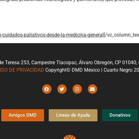
-cuidados-paliativos-desde-la-medicina-general
[/vc_column_tex
de Teresa 253, Campestre Tlacopac, Álvaro Obregón, CP 01040
ISO DE PRIVACIDAD
Copyright© DMD México | Cuarto Negro 2
Amigos DMD
Líneas de Ayuda
Donativos