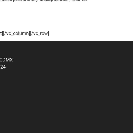
t][/vc_column][/vc_row]
, CDMX
024