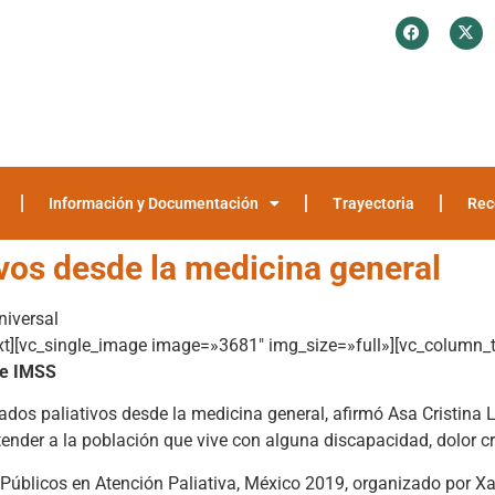
¿Quiénes somos?
Investigación y Encuestas
Recomendaciones
Media
Información y Documentación
Trayectoria
Rec
vos desde la medicina general
niversal
t][vc_single_image image=»3681″ img_size=»full»][vc_column_t
te IMSS
os paliativos desde la medicina general, afirmó Asa Cristina La
atender a la población que vive con alguna discapacidad, dolor 
s Públicos en Atención Paliativa, México 2019, organizado por X