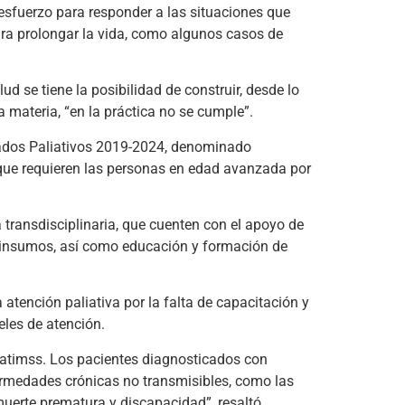
esfuerzo para responder a las situaciones que
ara prolongar la vida, como algunos casos de
ud se tiene la posibilidad de construir, desde lo
 materia, “en la práctica no se cumple”.
idados Paliativos 2019-2024, denominado
ia que requieren las personas en edad avanzada por
 transdisciplinaria, que cuenten con el apoyo de
os insumos, así como educación y formación de
atención paliativa por la falta de capacitación y
eles de atención.
liatimss. Los pacientes diagnosticados con
rmedades crónicas no transmisibles, como las
uerte prematura y discapacidad”, resaltó.