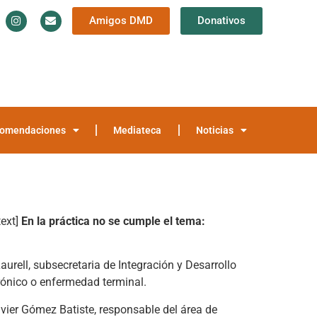
Amigos DMD
Donativos
Información y Documentación
Trayectoria
teca
Noticias
omendaciones
Mediateca
Noticias
ext]
En la práctica no se cumple el tema:
urell, subsecretaria de Integración y Desarrollo
crónico o enfermedad terminal.
avier Gómez Batiste, responsable del área de