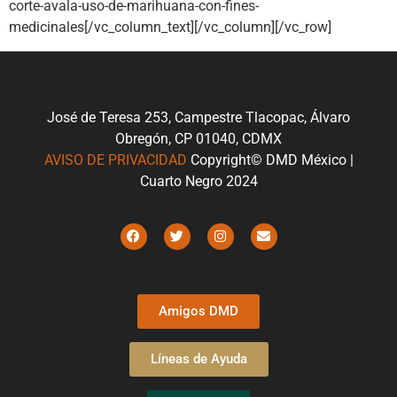
corte-avala-uso-de-marihuana-con-fines-
medicinales[/vc_column_text][/vc_column][/vc_row]
José de Teresa 253, Campestre Tlacopac, Álvaro
Obregón, CP 01040, CDMX
AVISO DE PRIVACIDAD
Copyright© DMD México |
Cuarto Negro 2024
Amigos DMD
Líneas de Ayuda