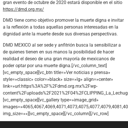
gran evento de octubre de 2020 estará disponible en el sitio
https://dmd.org.mx/
DMD tiene como objetivo promover la muerte digna e invitar
a la reflexión a todas aquellas personas interesadas en la
dignidad ante la muerte desde sus diversas perspectivas.
DMD MEXICO al ser sede y anfitrión busca la sensibilizar a
de quienes tienen en sus manos la posibilidad de hacer
realidad el deseo de una gran mayoría de mexicanos de
poder optar por una muerte digna.[/vc_column_text]
[vc_empty_space][vc_btn title=»Ver noticias y prensa»
style=»classic» color=»black» size=»lg» align=»center»
link=»url:https%3A%2F%2Fdmd.org.mx%2Fwp-
content%2Fuploads%2F2021%2F04%2FCLIPPING_La_Lechuga.p
[vc_empty_space][vc_gallery type=»image_grid»
images=»4065,4067,4069,4071,4073,4075,4077,4079,4081,40
img_size=»»][vc_empty_space][/vc_column][/vc_row]