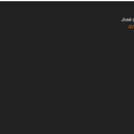
José 
AV