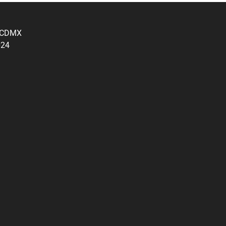
, CDMX
024