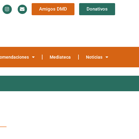
Amigos DMD
Donativos
Información y Documentación
Trayectoria
teca
Noticias
omendaciones
Mediateca
Noticias
m