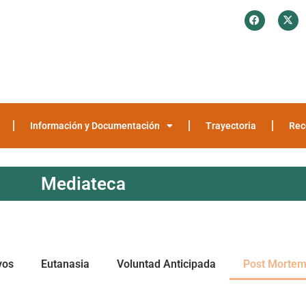
¿Quiénes somos?
Investigación y Encuestas
Recomendaciones
Media
Información y Documentación
Trayectoria
Rec
Mediateca
vos
Eutanasia
Voluntad Anticipada
Post Morte